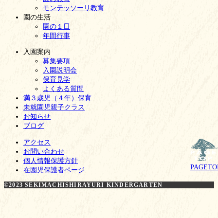
モンテッソーリ教育
園の生活
園の１日
年間行事
入園案内
募集要項
入園説明会
保育見学
よくある質問
満３歳児（４年）保育
未就園児親子クラス
お知らせ
ブログ
アクセス
お問い合わせ
個人情報保護方針
PAGETO
在園児保護者ページ
©2023 SEKIMACHISHIRAYURI KINDERGARTEN