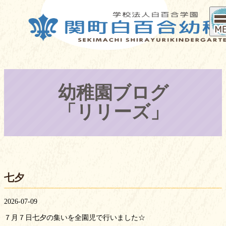
HOME
園の紹介
教育方針
・
特色
幼稚園ブログ
園の生活
預かり保育
「リリーズ」
入園案内
満３歳児
（４年）
保育
七夕
未就園児
親子クラス
2026-07-09
推薦入学
７月７日七夕の集いを全園児で行いました☆
制度