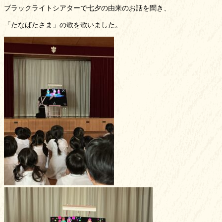
ブラックライトシアターで七夕の由来のお話を聞き、
お知らせ
「たなばたさま」の歌を歌いました。
ブログ
プライバシーポリシー
お問い合わせ
アクセス
在園児保護者ページ
関町白百合幼稚園
〒177-0051 東京都練馬区
関町北４丁目１６−５０